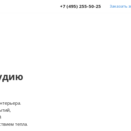
+7 (495) 255-50-25
Заказать 
тудию
нтерьера.
ытий,
й
твием тепла.