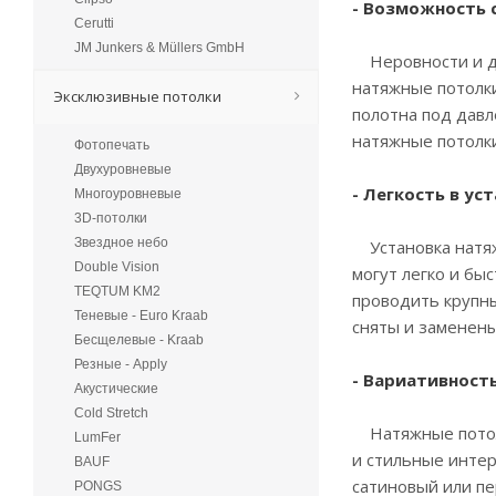
- Возможность 
Cerutti
JM Junkers & Müllers GmbH
Неровности и де
натяжные потолк
Эксклюзивные потолки
полотна под давл
натяжные потолк
Фотопечать
Двухуровневые
- Легкость в у
Многоуровневые
3D-потолки
Звездное небо
Установка натяж
Double Vision
могут легко и бы
TEQTUM KM2
проводить крупны
Теневые - Euro Kraab
сняты и заменены
Бесщелевые - Kraab
Резные - Apply
- Вариативност
Акустические
Cold Stretch
Натяжные потолк
LumFer
и стильные интер
BAUF
сатиновый или пе
PONGS