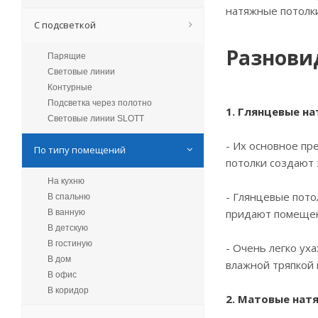
натяжные потолк
С подсветкой
Разнови
Парящие
Световые линии
Контурные
Подсветка через полотно
1. Глянцевые н
Световые линии SLOTT
- Их основное пр
По типу помещений
потолки создают 
На кухню
- Глянцевые пото
В спальню
придают помещен
В ванную
В детскую
В гостиную
- Очень легко ух
В дом
влажной тряпкой
В офис
В коридор
2. Матовые нат