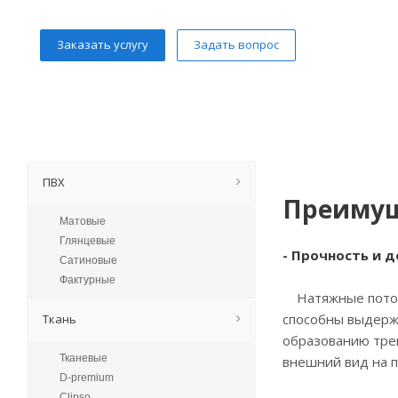
Заказать услугу
Задать вопрос
ПВХ
Преимущ
Матовые
Глянцевые
- Прочность и 
Сатиновые
Фактурные
Натяжные потолк
способны выдерж
Ткань
образованию трещ
Тканевые
внешний вид на п
D-premium
Clipso