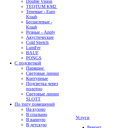
Double Vision
TEQTUM KM2
Теневые - Euro
Kraab
Бесщелевые -
Kraab
Резные - Apply
Акустические
Cold Stretch
LumFer
BAUF
PONGS
С подсветкой
Парящие
Световые линии
Контурные
Подсветка через
полотно
Световые линии
SLOTT
По типу помещений
На кухню
В спальню
Услуги
В ванную
В детскую
Ремонт