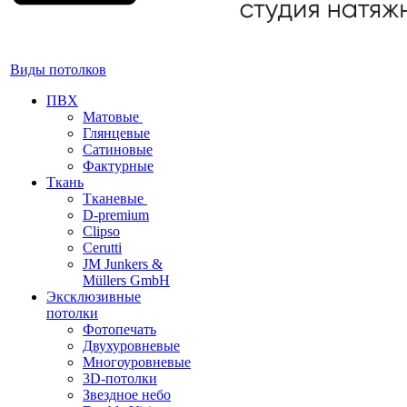
Виды потолков
ПВХ
Матовые
Глянцевые
Сатиновые
Фактурные
Ткань
Тканевые
D-premium
Clipso
Cerutti
JM Junkers &
Müllers GmbH
Эксклюзивные
потолки
Фотопечать
Двухуровневые
Многоуровневые
3D-потолки
Звездное небо