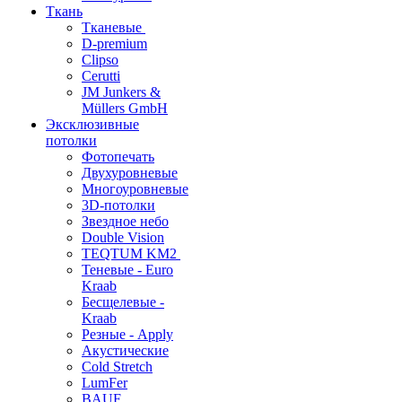
Ткань
Тканевые
D-premium
Clipso
Cerutti
JM Junkers &
Müllers GmbH
Эксклюзивные
потолки
Фотопечать
Двухуровневые
Многоуровневые
3D-потолки
Звездное небо
Double Vision
TEQTUM KM2
Теневые - Euro
Kraab
Бесщелевые -
Kraab
Резные - Apply
Акустические
Cold Stretch
LumFer
BAUF