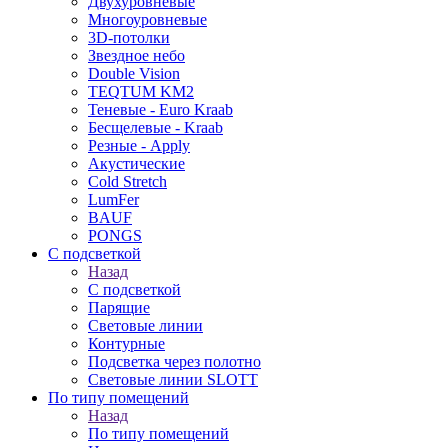
Двухуровневые
Многоуровневые
3D-потолки
Звездное небо
Double Vision
TEQTUM KM2
Теневые - Euro Kraab
Бесщелевые - Kraab
Резные - Apply
Акустические
Cold Stretch
LumFer
BAUF
PONGS
С подсветкой
Назад
С подсветкой
Парящие
Световые линии
Контурные
Подсветка через полотно
Световые линии SLOTT
По типу помещений
Назад
По типу помещений