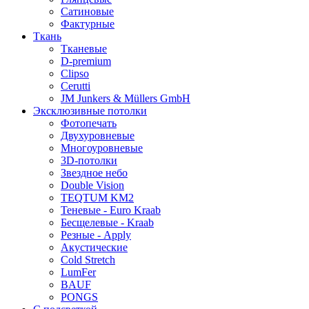
Сатиновые
Фактурные
Ткань
Тканевые
D-premium
Clipso
Cerutti
JM Junkers & Müllers GmbH
Эксклюзивные потолки
Фотопечать
Двухуровневые
Многоуровневые
3D-потолки
Звездное небо
Double Vision
TEQTUM KM2
Теневые - Euro Kraab
Бесщелевые - Kraab
Резные - Apply
Акустические
Cold Stretch
LumFer
BAUF
PONGS