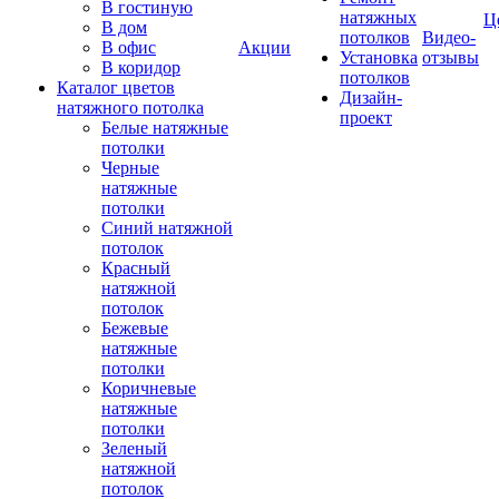
В гостиную
натяжных
Ц
В дом
потолков
Видео-
В офис
Акции
Установка
отзывы
В коридор
потолков
Каталог цветов
Дизайн-
натяжного потолка
проект
Белые натяжные
потолки
Черные
натяжные
потолки
Синий натяжной
потолок
Красный
натяжной
потолок
Бежевые
натяжные
потолки
Коричневые
натяжные
потолки
Зеленый
натяжной
потолок