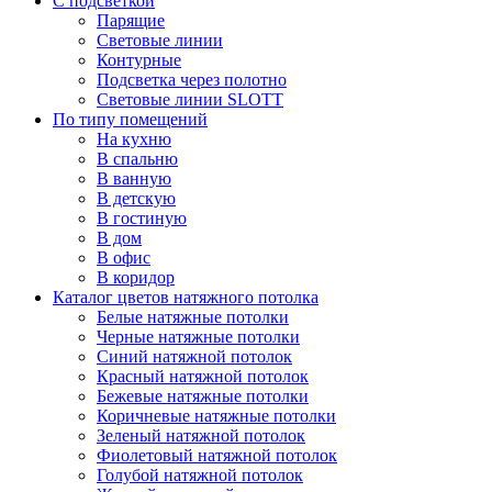
С подсветкой
Парящие
Световые линии
Контурные
Подсветка через полотно
Световые линии SLOTT
По типу помещений
На кухню
В спальню
В ванную
В детскую
В гостиную
В дом
В офис
В коридор
Каталог цветов натяжного потолка
Белые натяжные потолки
Черные натяжные потолки
Синий натяжной потолок
Красный натяжной потолок
Бежевые натяжные потолки
Коричневые натяжные потолки
Зеленый натяжной потолок
Фиолетовый натяжной потолок
Голубой натяжной потолок