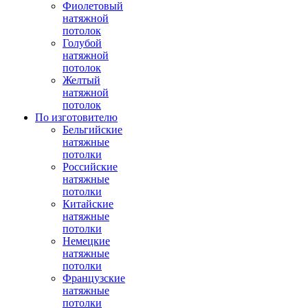
Фиолетовый
натяжной
потолок
Голубой
натяжной
потолок
Желтый
натяжной
потолок
По изготовителю
Бельгийские
натяжные
потолки
Российские
натяжные
потолки
Китайские
натяжные
потолки
Немецкие
натяжные
потолки
Французские
натяжные
потолки