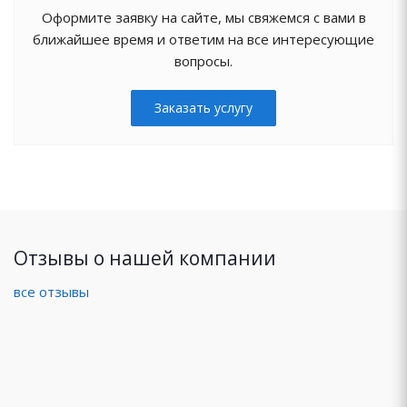
Оформите заявку на сайте, мы свяжемся с вами в
ближайшее время и ответим на все интересующие
вопросы.
Заказать услугу
Отзывы о нашей компании
все отзывы
Отзыв
Отзыв
Отзыв
Отзыв
Отзыв
Отзыв
Отзыв
Отзыв
Отзыв
Отзыв
о
о
о
о
о
о
о
о
о
о
монтаже
монтаже
монтаже
монтаже
монтаже
монтаже
монтаже
монтаже
монтаже
монтаже