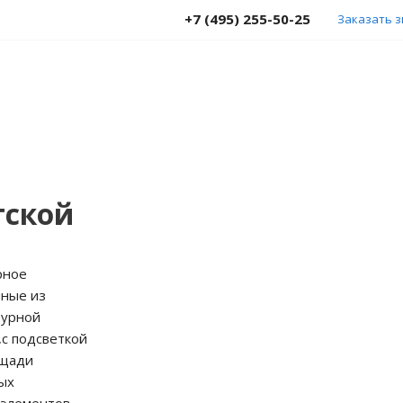
+7 (495) 255-50-25
Заказать 
тской
рное
нные из
турной
,с подсветкой
ощади
ых
элементов.