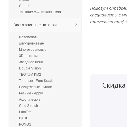
Cerutti
Помогут определ
JM Junkers & Müllers GmbH
специалисты с мн
применяет профе
Эксклюзивные потолки
Фотопечать
Двухуровневые
Многоуровневые
3D-потолки
Звездное небо
Double Vision
TEQTUM KM2
Теневые - Euro Kraab
Скидка
Бесщелевые - Kraab
Резные - Apply
Акустические
Cold Stretch
LumFer
BAUF
PONGS