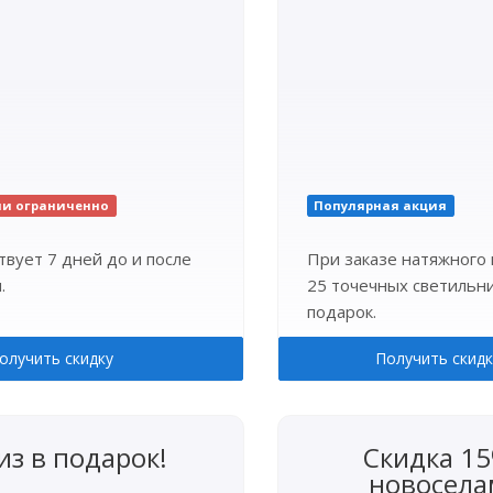
ии ограниченно
Популярная акция
твует 7 дней до и после
При заказе натяжного 
.
25 точечных светильни
подарок.
олучить скидку
Получить скидк
из в подарок!
Скидка 1
новосела