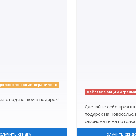
рнизов по акции ограничено
Действие акции ограни
з с подсветкой в подарок!
Сделайте себе приятн
подарок на новоселье 
сэкономьте на потолка
олучить скидку
Получить скидк