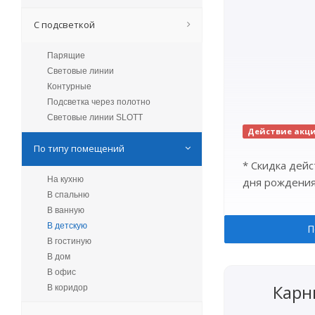
С подсветкой
Парящие
Световые линии
Контурные
Подсветка через полотно
Световые линии SLOTT
Действие акц
По типу помещений
* Скидка дейс
На кухню
дня рождения
В спальню
В ванную
В детскую
П
В гостиную
В дом
В офис
Карн
В коридор