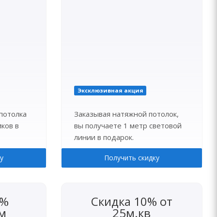
Эксклюзивная акция
потолка
Заказывая натяжной потолок,
ков в
вы получаете 1 метр световой
линии в подарок.
у
Получить скидку
5%
Скидка 10% от
м
25м.кв