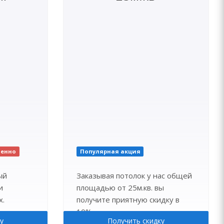
ченно
Популярная акция
ый
Заказывая потолок у нас общей
и
площадью от 25м.кв. вы
х.
получите приятную скидку в
10%.
у
Получить скидку