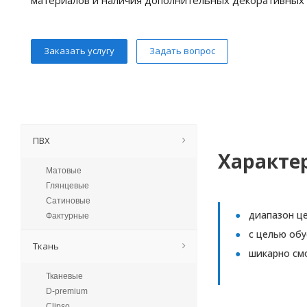
Заказать услугу
Задать вопрос
ПВХ
Характе
Матовые
Глянцевые
Сатиновые
диапазон це
Фактурные
с целью об
Ткань
шикарно см
Тканевые
D-premium
Clipso