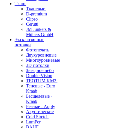
Ткань
Тканевые
D-premium
Clipso
Cerutti
JM Junkers &
Müllers GmbH
Эксклюзивные
потолки
Фотопечать
Двухуровневые
Многоуровневые
3D-потолки
Звездное небо
Double Vision
TEQTUM KM2
Теневые - Euro
Kraab
Бесщелевые -
Kraab
Резные - Apply
Акустические
Cold Stretch
LumFer
BAUF