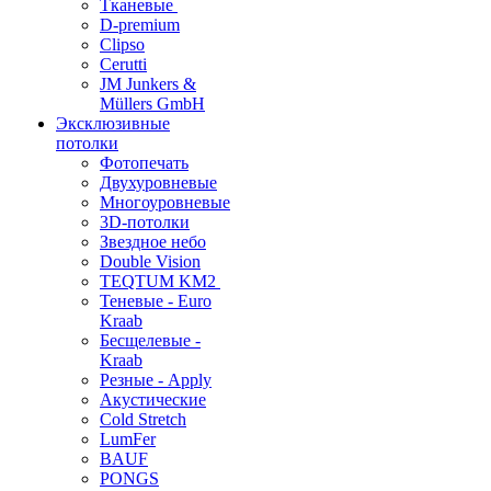
Тканевые
D-premium
Clipso
Cerutti
JM Junkers &
Müllers GmbH
Эксклюзивные
потолки
Фотопечать
Двухуровневые
Многоуровневые
3D-потолки
Звездное небо
Double Vision
TEQTUM KM2
Теневые - Euro
Kraab
Бесщелевые -
Kraab
Резные - Apply
Акустические
Cold Stretch
LumFer
BAUF
PONGS