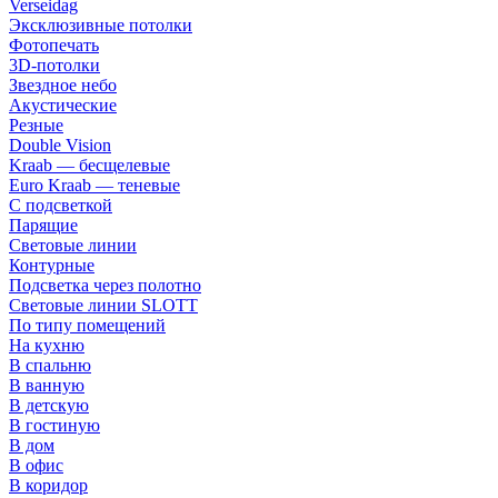
Verseidag
Эксклюзивные потолки
Фотопечать
3D-потолки
Звездное небо
Акустические
Резные
Double Vision
Kraab — бесщелевые
Euro Kraab — теневые
С подсветкой
Парящие
Световые линии
Контурные
Подсветка через полотно
Световые линии SLOTT
По типу помещений
На кухню
В спальню
В ванную
В детскую
В гостиную
В дом
В офис
В коридор