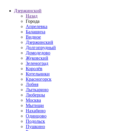
Дзержинский
Назад
Города
Апрелевка
Балашиха
Видное
Дзержинский
Долгопрудный
Домодедово
Жуковский
Зеленоград
Королёв
Котельники
Красногорск
Лобня
Лыткарино
Люберцы
Москва
Мытищи
Нахабино
Одинцово
Подольск
Пушкино