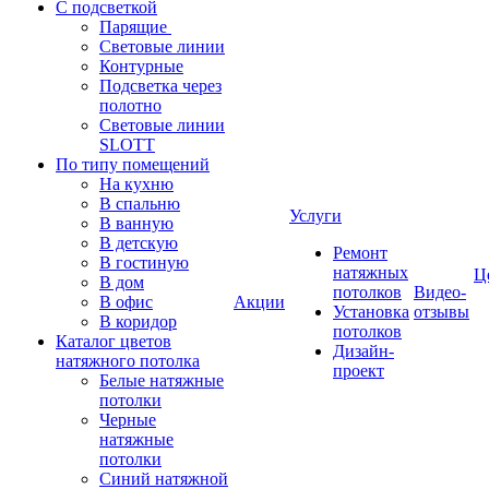
С подсветкой
Парящие
Световые линии
Контурные
Подсветка через
полотно
Световые линии
SLOTT
По типу помещений
На кухню
В спальню
Услуги
В ванную
В детскую
Ремонт
В гостиную
натяжных
Ц
В дом
потолков
Видео-
В офис
Акции
Установка
отзывы
В коридор
потолков
Каталог цветов
Дизайн-
натяжного потолка
проект
Белые натяжные
потолки
Черные
натяжные
потолки
Синий натяжной