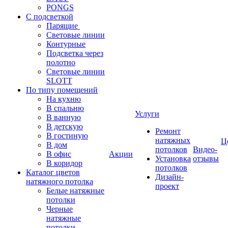
PONGS
С подсветкой
Парящие
Световые линии
Контурные
Подсветка через
полотно
Световые линии
SLOTT
По типу помещений
На кухню
В спальню
Услуги
В ванную
В детскую
Ремонт
В гостиную
натяжных
Ц
В дом
потолков
Видео-
В офис
Акции
Установка
отзывы
В коридор
потолков
Каталог цветов
Дизайн-
натяжного потолка
проект
Белые натяжные
потолки
Черные
натяжные
потолки