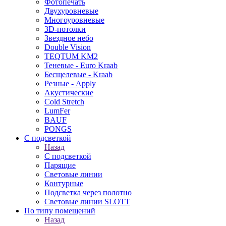
Фотопечать
Двухуровневые
Многоуровневые
3D-потолки
Звездное небо
Double Vision
TEQTUM KM2
Теневые - Euro Kraab
Бесщелевые - Kraab
Резные - Apply
Акустические
Cold Stretch
LumFer
BAUF
PONGS
С подсветкой
Назад
С подсветкой
Парящие
Световые линии
Контурные
Подсветка через полотно
Световые линии SLOTT
По типу помещений
Назад