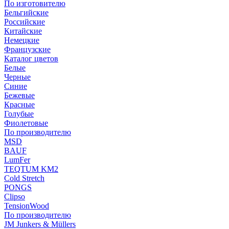
По изготовителю
Бельгийские
Российские
Китайские
Немецкие
Французские
Каталог цветов
Белые
Черные
Синие
Бежевые
Красные
Голубые
Фиолетовые
По производителю
MSD
BAUF
LumFer
TEQTUM KM2
Cold Stretch
PONGS
Clipso
TensionWood
По производителю
JM Junkers & Müllers