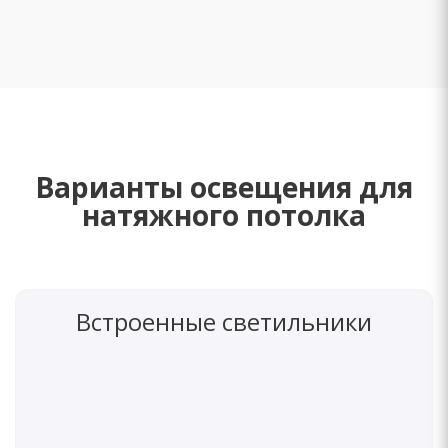
ИнтСтайл
ИнтСтайл
Варианты освещения для
натяжного потолка
Встроенные светильники