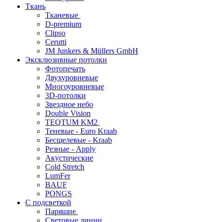
Ткань
Тканевые
D-premium
Clipso
Cerutti
JM Junkers & Müllers GmbH
Эксклюзивные потолки
Фотопечать
Двухуровневые
Многоуровневые
3D-потолки
Звездное небо
Double Vision
TEQTUM KM2
Теневые - Euro Kraab
Бесщелевые - Kraab
Резные - Apply
Акустические
Cold Stretch
LumFer
BAUF
PONGS
С подсветкой
Парящие
Световые линии