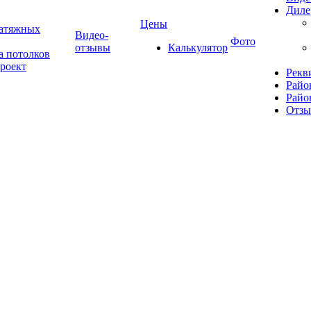
Диле
Цены
натяжных
Видео-
Фото
отзывы
Калькулятор
а потолков
роект
Рекв
Райо
Райо
Отз