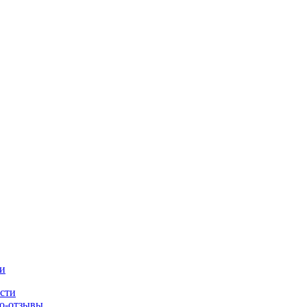
и
сти
о-отзывы