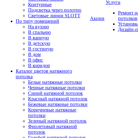
Услуги
Контурные
Подсветка через полотно
Ремонт 
Световые линии SLOTT
Акции
потолков
По типу помещений
Установк
На кухню
Дизайн-п
В спальню
В ванную
В детскую
В гостиную
В дом
В офис
В коридор
Каталог цветов натяжного
потолка
Белые натяжные потолки
Черные натяжные потолки
Синий натяжной потолок
Красный натяжной потолок
Бежевые натяжные потолки
Коричневые натяжные
потолки
Зеленый натяжной потолок
Фиолетовый натяжной
потолок
Голубой натяжной потолок