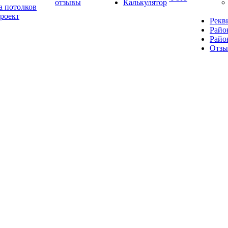
отзывы
Калькулятор
а потолков
роект
Рекв
Райо
Райо
Отз