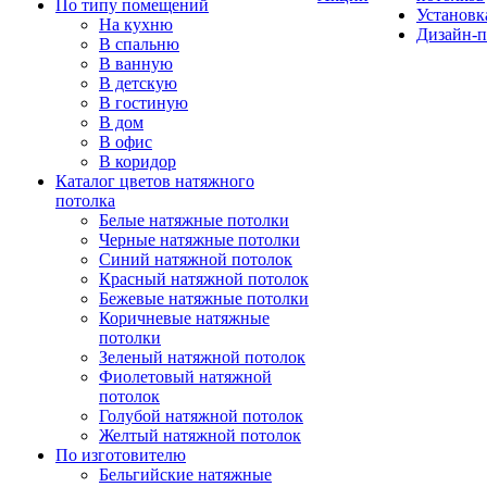
По типу помещений
Установк
На кухню
Дизайн-п
В спальню
В ванную
В детскую
В гостиную
В дом
В офис
В коридор
Каталог цветов натяжного
потолка
Белые натяжные потолки
Черные натяжные потолки
Синий натяжной потолок
Красный натяжной потолок
Бежевые натяжные потолки
Коричневые натяжные
потолки
Зеленый натяжной потолок
Фиолетовый натяжной
потолок
Голубой натяжной потолок
Желтый натяжной потолок
По изготовителю
Бельгийские натяжные