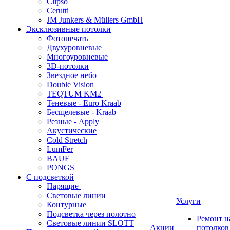
Clipso
Cerutti
JM Junkers & Müllers GmbH
Эксклюзивные потолки
Фотопечать
Двухуровневые
Многоуровневые
3D-потолки
Звездное небо
Double Vision
TEQTUM KM2
Теневые - Euro Kraab
Бесщелевые - Kraab
Резные - Apply
Акустические
Cold Stretch
LumFer
BAUF
PONGS
С подсветкой
Парящие
Световые линии
Услуги
Контурные
Подсветка через полотно
Ремонт 
Световые линии SLOTT
Акции
потолков