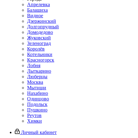
Апрелевка
Балашиха
Видное
Дзержинский
Долгопрудный
Домодедово
Жуковский
Зеленоград
Королёв
Котельники
Красногорск
Лобня
Лыткарино
Люберцы
Москва
Мытищи
Нахабино
Одинцово
Подольск
Пушкино
Реутов
Химки
Личный кабинет