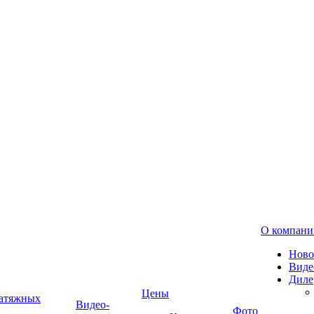
О компани
Ново
Виде
Диле
Цены
натяжных
Видео-
Фото