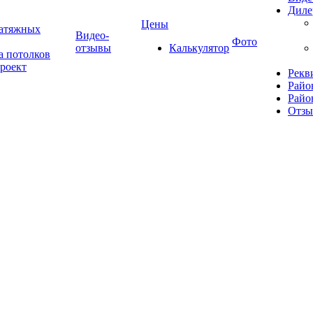
Диле
Цены
натяжных
Видео-
Фото
отзывы
Калькулятор
а потолков
роект
Рекв
Райо
Райо
Отз