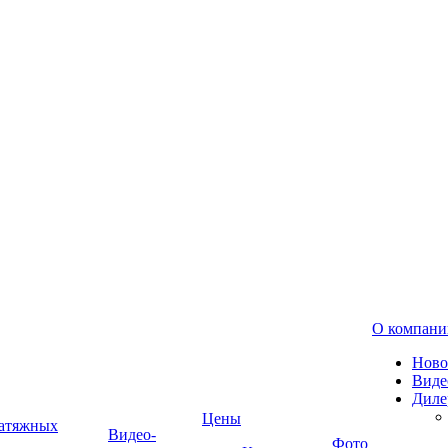
О компани
Ново
Виде
Диле
Цены
натяжных
Видео-
Фото