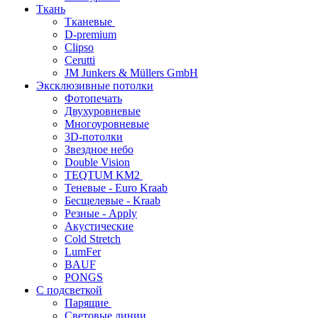
Ткань
Тканевые
D-premium
Clipso
Cerutti
JM Junkers & Müllers GmbH
Эксклюзивные потолки
Фотопечать
Двухуровневые
Многоуровневые
3D-потолки
Звездное небо
Double Vision
TEQTUM KM2
Теневые - Euro Kraab
Бесщелевые - Kraab
Резные - Apply
Акустические
Cold Stretch
LumFer
BAUF
PONGS
С подсветкой
Парящие
Световые линии