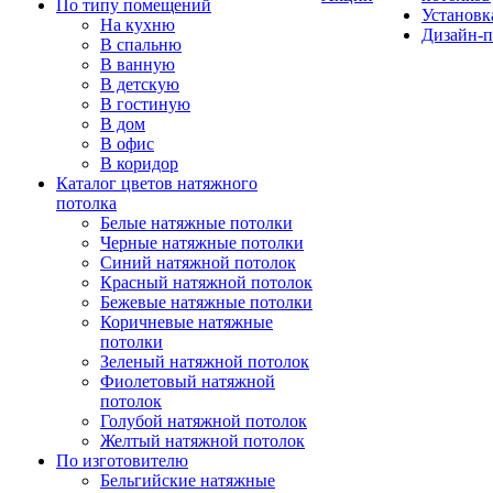
По типу помещений
Установк
На кухню
Дизайн-п
В спальню
В ванную
В детскую
В гостиную
В дом
В офис
В коридор
Каталог цветов натяжного
потолка
Белые натяжные потолки
Черные натяжные потолки
Синий натяжной потолок
Красный натяжной потолок
Бежевые натяжные потолки
Коричневые натяжные
потолки
Зеленый натяжной потолок
Фиолетовый натяжной
потолок
Голубой натяжной потолок
Желтый натяжной потолок
По изготовителю
Бельгийские натяжные