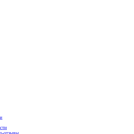
и
сти
о-отзывы