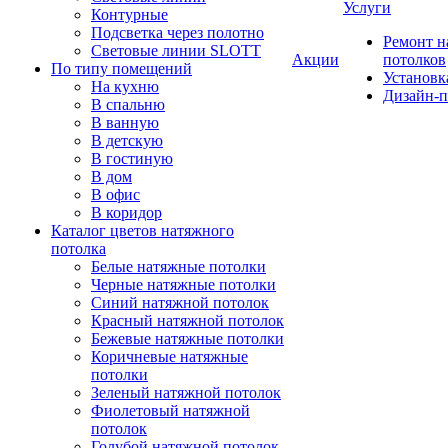
Услуги
Контурные
Подсветка через полотно
Ремонт 
Световые линии SLOTT
Акции
потолков
По типу помещений
Установк
На кухню
Дизайн-п
В спальню
В ванную
В детскую
В гостиную
В дом
В офис
В коридор
Каталог цветов натяжного
потолка
Белые натяжные потолки
Черные натяжные потолки
Синий натяжной потолок
Красный натяжной потолок
Бежевые натяжные потолки
Коричневые натяжные
потолки
Зеленый натяжной потолок
Фиолетовый натяжной
потолок
Голубой натяжной потолок