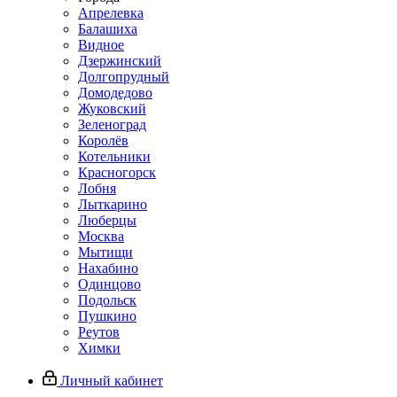
Апрелевка
Балашиха
Видное
Дзержинский
Долгопрудный
Домодедово
Жуковский
Зеленоград
Королёв
Котельники
Красногорск
Лобня
Лыткарино
Люберцы
Москва
Мытищи
Нахабино
Одинцово
Подольск
Пушкино
Реутов
Химки
Личный кабинет