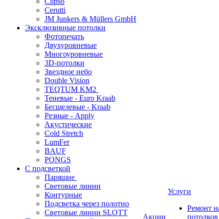
Clipso
Cerutti
JM Junkers & Müllers GmbH
Эксклюзивные потолки
Фотопечать
Двухуровневые
Многоуровневые
3D-потолки
Звездное небо
Double Vision
TEQTUM KM2
Теневые - Euro Kraab
Бесщелевые - Kraab
Резные - Apply
Акустические
Cold Stretch
LumFer
BAUF
PONGS
С подсветкой
Парящие
Световые линии
Услуги
Контурные
Подсветка через полотно
Ремонт 
Световые линии SLOTT
Акции
потолков