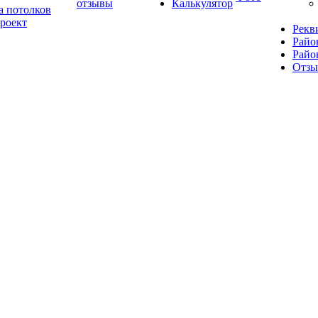
отзывы
Калькулятор
а потолков
роект
Рекв
Райо
Райо
Отз