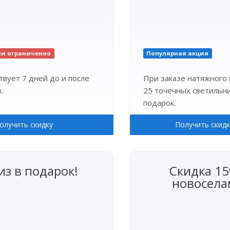
ии ограниченно
Популярная акция
твует 7 дней до и после
При заказе натяжного 
.
25 точечных светильни
подарок.
олучить скидку
Получить скидк
из в подарок!
Скидка 1
новосела