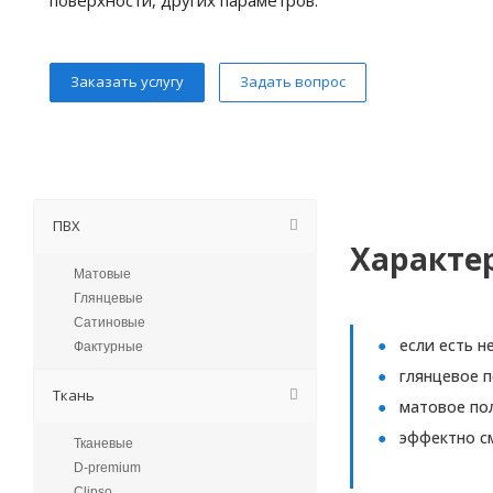
Заказать услугу
Задать вопрос
ПВХ
Характе
Матовые
Глянцевые
Сатиновые
если есть 
Фактурные
глянцевое п
Ткань
матовое пол
эффектно с
Тканевые
D-premium
Clipso