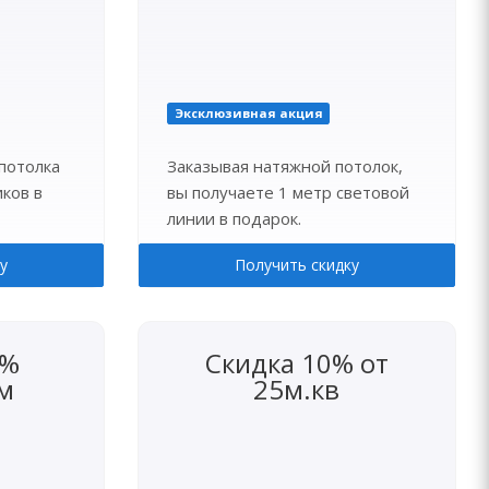
Эксклюзивная акция
потолка
Заказывая натяжной потолок,
ков в
вы получаете 1 метр световой
линии в подарок.
у
Получить скидку
5%
Скидка 10% от
м
25м.кв