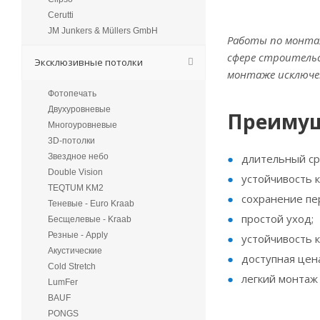
Cerutti
JM Junkers & Müllers GmbH
Работы по монтаж
сфере строительс
Эксклюзивные потолки
монтаже исключен
Фотопечать
Двухуровневые
Преимущ
Многоуровневые
3D-потолки
Звездное небо
длительный ср
Double Vision
устойчивость к
TEQTUM KM2
сохранение пе
Теневые - Euro Kraab
простой уход;
Бесщелевые - Kraab
Резные - Apply
устойчивость 
Акустические
доступная цена
Cold Stretch
легкий монтаж 
LumFer
BAUF
PONGS