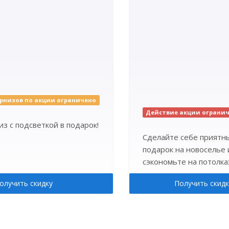
рнизов по акции ограничено
Действие акции ограни
з с подсветкой в подарок!
Сделайте себе приятн
подарок на новоселье 
сэкономьте на потолка
олучить скидку
Получить скидк