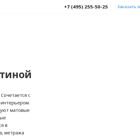
+7 (495) 255-50-25
Заказать 
стиной
 Сочетается с
 интерьером.
зуют матовые
ные
ся в
а, метража