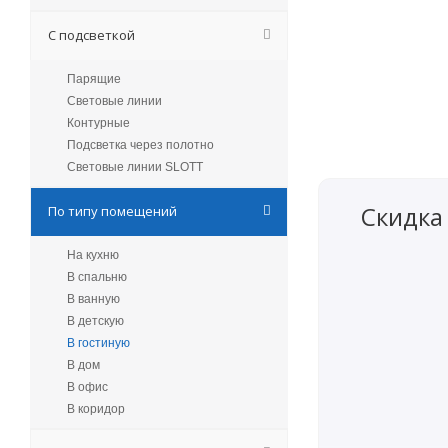
С подсветкой
Парящие
Световые линии
Контурные
Подсветка через полотно
Световые линии SLOTT
Скидка
По типу помещений
На кухню
В спальню
В ванную
В детскую
В гостиную
В дом
В офис
В коридор