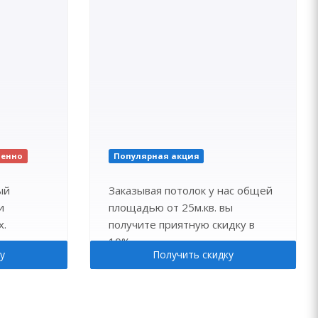
ченно
Популярная акция
ый
Заказывая потолок у нас общей
и
площадью от 25м.кв. вы
х.
получите приятную скидку в
10%.
у
Получить скидку