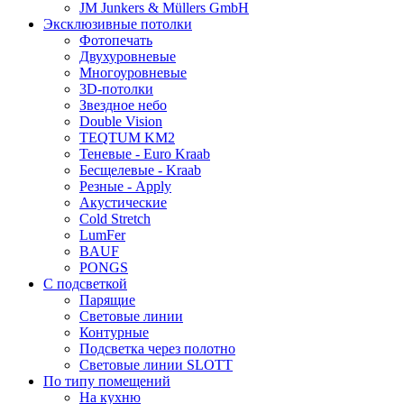
JM Junkers & Müllers GmbH
Эксклюзивные потолки
Фотопечать
Двухуровневые
Многоуровневые
3D-потолки
Звездное небо
Double Vision
TEQTUM KM2
Теневые - Euro Kraab
Бесщелевые - Kraab
Резные - Apply
Акустические
Cold Stretch
LumFer
BAUF
PONGS
С подсветкой
Парящие
Световые линии
Контурные
Подсветка через полотно
Световые линии SLOTT
По типу помещений
На кухню