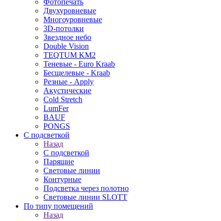
Фотопечать
Двухуровневые
Многоуровневые
3D-потолки
Звездное небо
Double Vision
TEQTUM KM2
Теневые - Euro Kraab
Бесщелевые - Kraab
Резные - Apply
Акустические
Cold Stretch
LumFer
BAUF
PONGS
С подсветкой
Назад
С подсветкой
Парящие
Световые линии
Контурные
Подсветка через полотно
Световые линии SLOTT
По типу помещений
Назад