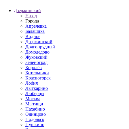
Дзержинский
Назад
Города
Апрелевка
Балашиха
Видное
Дзержинский
Долгопрудный
Домодедово
Жуковский
Зеленоград
Королёв
Котельники
Красногорск
Лобня
Лыткарино
Люберцы
Москва
Мытищи
Нахабино
Одинцово
Подольск
Пушкино