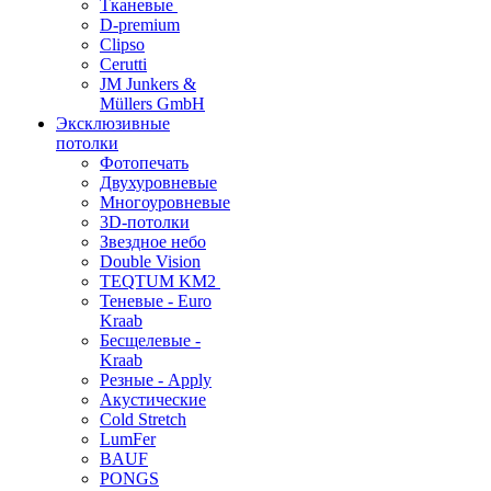
Тканевые
D-premium
Clipso
Cerutti
JM Junkers &
Müllers GmbH
Эксклюзивные
потолки
Фотопечать
Двухуровневые
Многоуровневые
3D-потолки
Звездное небо
Double Vision
TEQTUM KM2
Теневые - Euro
Kraab
Бесщелевые -
Kraab
Резные - Apply
Акустические
Cold Stretch
LumFer
BAUF
PONGS