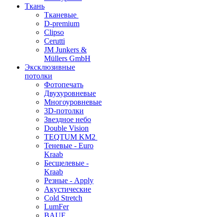
Ткань
Тканевые
D-premium
Clipso
Cerutti
JM Junkers &
Müllers GmbH
Эксклюзивные
потолки
Фотопечать
Двухуровневые
Многоуровневые
3D-потолки
Звездное небо
Double Vision
TEQTUM KM2
Теневые - Euro
Kraab
Бесщелевые -
Kraab
Резные - Apply
Акустические
Cold Stretch
LumFer
BAUF