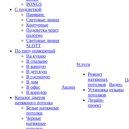
PONGS
С подсветкой
Парящие
Световые линии
Контурные
Подсветка через
полотно
Световые линии
SLOTT
По типу помещений
На кухню
В спальню
Услуги
В ванную
В детскую
Ремонт
В гостиную
натяжных
Ц
В дом
потолков
Видео-
В офис
Акции
Установка
отзывы
В коридор
потолков
Каталог цветов
Дизайн-
натяжного потолка
проект
Белые натяжные
потолки
Черные
натяжные
потолки