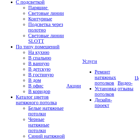
С подсветкой
Парящие
Световые линии
Контурные
Подсветка через
полотно
Световые линии
SLOTT
По типу помещений
На кухню
В спальню
Услуги
В ванную
В детскую
Ремонт
В гостиную
натяжных
Ц
В дом
потолков
Видео-
В офис
Акции
Установка
отзывы
В коридор
потолков
Каталог цветов
Дизайн-
натяжного потолка
проект
Белые натяжные
потолки
Черные
натяжные
потолки
Синий натяжной