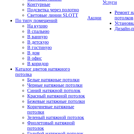
Услуги
Контурные
Подсветка через полотно
Ремонт 
Световые линии SLOTT
Акции
потолков
По типу помещений
Установк
На кухню
Дизайн-п
В спальню
В ванную
В детскую
В гостиную
В дом
В офис
В коридор
Каталог цветов натяжного
потолка
Белые натяжные потолки
Черные натяжные потолки
Синий натяжной потолок
Красный натяжной потолок
Бежевые натяжные потолки
Коричневые натяжные
потолки
Зеленый натяжной потолок
Фиолетовый натяжной
потолок
Голубой натяжной потолок