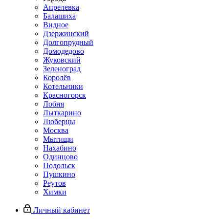
Апрелевка
Балашиха
Видное
Дзержинский
Долгопрудный
Домодедово
Жуковский
Зеленоград
Королёв
Котельники
Красногорск
Лобня
Лыткарино
Люберцы
Москва
Мытищи
Нахабино
Одинцово
Подольск
Пушкино
Реутов
Химки
Личный кабинет