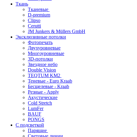
Ткань
Тканевые
D-premium
Clipso
Cerutti
JM Junkers & Müllers GmbH
Эксклюзивные потолки
Фотопечать
Двухуровневые
Многоуровневые
3D-потолки
Звездное небо
Double Vision
TEQTUM KM2
Теневые - Euro Kraab
Бесщелевые - Kraab
Резные - Apply
Акустические
Cold Stretch
LumFer
BAUF
PONGS
С подсветкой
Парящие
Световые линии