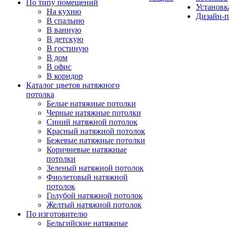
По типу помещений
Установк
На кухню
Дизайн-п
В спальню
В ванную
В детскую
В гостиную
В дом
В офис
В коридор
Каталог цветов натяжного
потолка
Белые натяжные потолки
Черные натяжные потолки
Синий натяжной потолок
Красный натяжной потолок
Бежевые натяжные потолки
Коричневые натяжные
потолки
Зеленый натяжной потолок
Фиолетовый натяжной
потолок
Голубой натяжной потолок
Желтый натяжной потолок
По изготовителю
Бельгийские натяжные