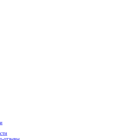
и
сти
о-отзывы