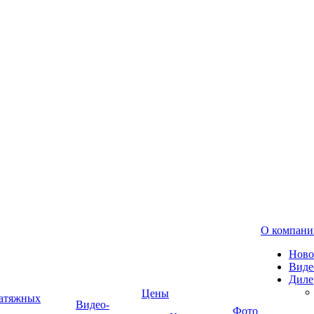
О компани
Ново
Виде
Диле
Цены
натяжных
Видео-
Фото