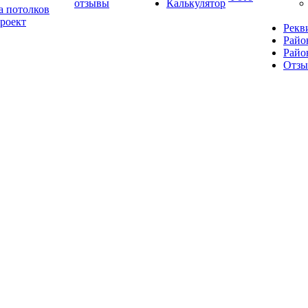
отзывы
Калькулятор
а потолков
роект
Рекв
Райо
Райо
Отз