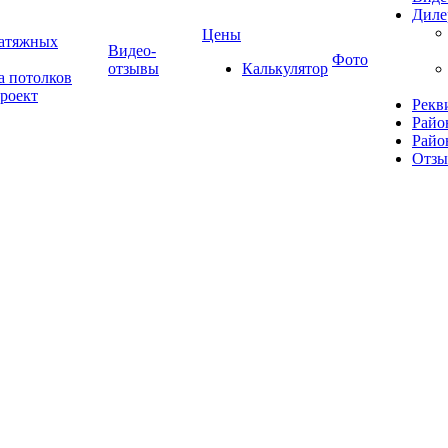
Диле
Цены
натяжных
Видео-
Фото
отзывы
Калькулятор
а потолков
роект
Рекв
Райо
Райо
Отз