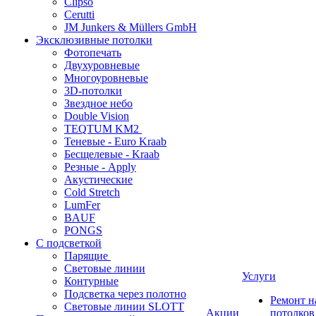
Clipso
Cerutti
JM Junkers & Müllers GmbH
Эксклюзивные потолки
Фотопечать
Двухуровневые
Многоуровневые
3D-потолки
Звездное небо
Double Vision
TEQTUM KM2
Теневые - Euro Kraab
Бесщелевые - Kraab
Резные - Apply
Акустические
Cold Stretch
LumFer
BAUF
PONGS
С подсветкой
Парящие
Световые линии
Услуги
Контурные
Подсветка через полотно
Ремонт 
Световые линии SLOTT
Акции
потолков