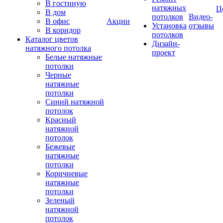
В гостиную
натяжных
Ц
В дом
потолков
Видео-
В офис
Акции
Установка
отзывы
В коридор
потолков
Каталог цветов
Дизайн-
натяжного потолка
проект
Белые натяжные
потолки
Черные
натяжные
потолки
Синий натяжной
потолок
Красный
натяжной
потолок
Бежевые
натяжные
потолки
Коричневые
натяжные
потолки
Зеленый
натяжной
потолок