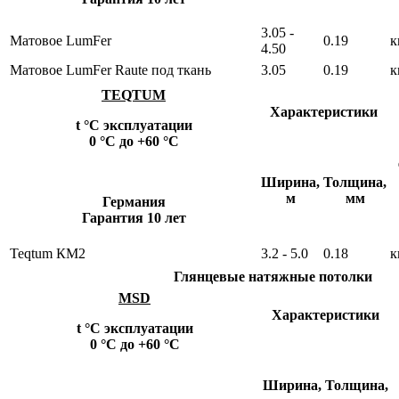
3.05 -
Матовое LumFer
0.19
к
4.50
Матовое LumFer Raute под ткань
3.05
0.19
к
TEQTUM
Характеристики
t °С эксплуатации
0 °С до +60 °С
Ширина,
Толщина,
м
мм
Германия
Гарантия 10 лет
Teqtum КM2
3.2 - 5.0
0.18
к
Глянцевые натяжные потолки
MSD
Характеристики
t °С эксплуатации
0 °С до +60 °С
Ширина,
Толщина,