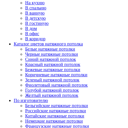
На кухню
В спальню
В ванную
В детскую
В гостиную
В дом
В офис
В коридор
Каталог цветов натяжного потолка
Белые натяжные потолки
Черные натяжные потолки
Синий натяжной потолок
Красный натяжной потолок
Бежевые натяжные потолки
Коричневые натяжные потолки
Зеленый натяжной потолок
Фиолетовый натяжной потолок
Голубой натяжной потолок
Желтый натяжной потолок
По изготовителю
Бельгийские натяжные потолки
Российские натяжные потолки
Китайские натяжные потолки
Немецкие натяжные потолки
Французские натяжные потолки