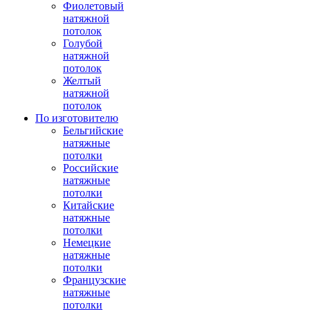
Фиолетовый
натяжной
потолок
Голубой
натяжной
потолок
Желтый
натяжной
потолок
По изготовителю
Бельгийские
натяжные
потолки
Российские
натяжные
потолки
Китайские
натяжные
потолки
Немецкие
натяжные
потолки
Французские
натяжные
потолки