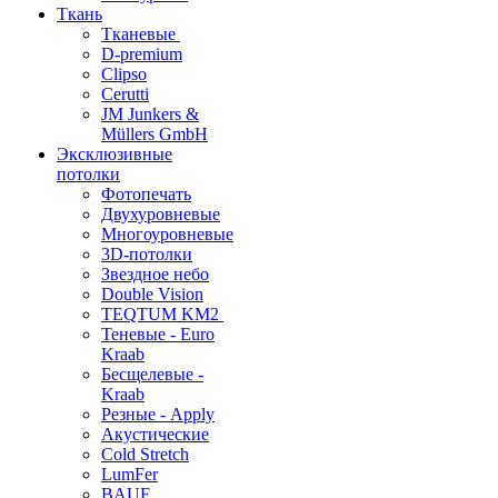
Ткань
Тканевые
D-premium
Clipso
Cerutti
JM Junkers &
Müllers GmbH
Эксклюзивные
потолки
Фотопечать
Двухуровневые
Многоуровневые
3D-потолки
Звездное небо
Double Vision
TEQTUM KM2
Теневые - Euro
Kraab
Бесщелевые -
Kraab
Резные - Apply
Акустические
Cold Stretch
LumFer
BAUF