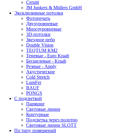
Cerutti
JM Junkers & Müllers GmbH
Эксклюзивные потолки
Фотопечать
Двухуровневые
Многоуровневые
3D-потолки
Звездное небо
Double Vision
TEQTUM KM2
Теневые - Euro Kraab
Бесщелевые - Kraab
Резные - Apply
Акустические
Cold Stretch
LumFer
BAUF
PONGS
С подсветкой
Парящие
Световые линии
Контурные
Подсветка через полотно
Световые линии SLOTT
По типу помещений