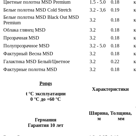
Цветные полотна MSD Premium
1.5 - 5.0
0.18
к
Белые полотна MSD Cold Stretch
3.2 - 3,6
0.19
к
Белые полотна MSD Black Out MSD
3.2
0.18
к
Premium
Облака глянец MSD
3.2
0.18
к
Прозрачная MSD
3.2
0.18
к
Полупрозрачное MSD
3.2 - 5.0
0.18
к
Фактурный Весна MSD
3.2
0.18
к
Галактика MSD Белый/Цветное
3.2
0.22
к
Фактурные полотна MSD
3.2
0.18
к
Pongs
Характеристики
t °С эксплуатации
0 °С до +60 °С
Ширина,
Толщина,
м
мм
Германия
Гарантия 10 лет