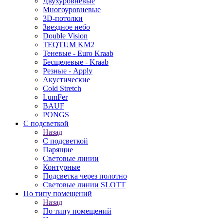
Двухуровневые
Многоуровневые
3D-потолки
Звездное небо
Double Vision
TEQTUM KM2
Теневые - Euro Kraab
Бесщелевые - Kraab
Резные - Apply
Акустические
Cold Stretch
LumFer
BAUF
PONGS
С подсветкой
Назад
С подсветкой
Парящие
Световые линии
Контурные
Подсветка через полотно
Световые линии SLOTT
По типу помещений
Назад
По типу помещений