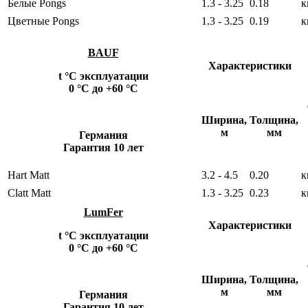
Белые Pongs
1.3 - 3.25
0.18
к
Цветные Pongs
1.3 - 3.25
0.19
к
BAUF
Характеристики
t °С эксплуатации
0 °С до +60 °С
Ширина,
Толщина,
м
мм
Германия
Гарантия 10 лет
Hart Matt
3.2 - 4.5
0.20
к
Clatt Matt
1.3 - 3.25
0.23
к
LumFer
Характеристики
t °С эксплуатации
0 °С до +60 °С
Ширина,
Толщина,
м
мм
Германия
Гарантия 10 лет