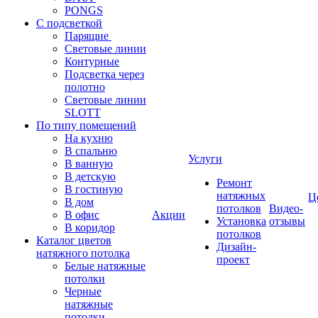
PONGS
С подсветкой
Парящие
Световые линии
Контурные
Подсветка через
полотно
Световые линии
SLOTT
По типу помещений
На кухню
В спальню
Услуги
В ванную
В детскую
Ремонт
В гостиную
натяжных
Ц
В дом
потолков
Видео-
В офис
Акции
Установка
отзывы
В коридор
потолков
Каталог цветов
Дизайн-
натяжного потолка
проект
Белые натяжные
потолки
Черные
натяжные
потолки