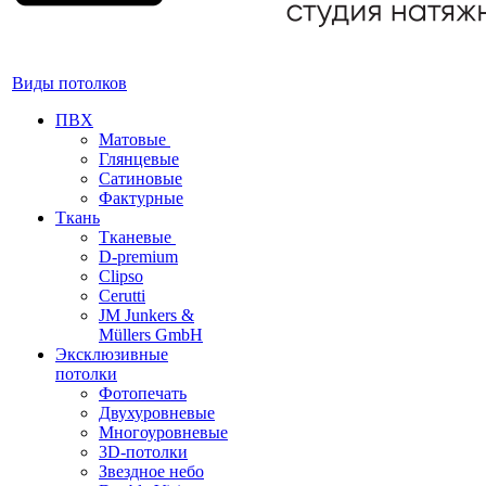
Виды потолков
ПВХ
Матовые
Глянцевые
Сатиновые
Фактурные
Ткань
Тканевые
D-premium
Clipso
Cerutti
JM Junkers &
Müllers GmbH
Эксклюзивные
потолки
Фотопечать
Двухуровневые
Многоуровневые
3D-потолки
Звездное небо