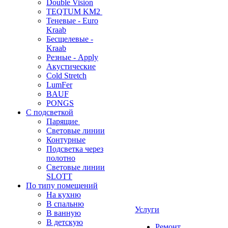
Double Vision
TEQTUM KM2
Теневые - Euro
Kraab
Бесщелевые -
Kraab
Резные - Apply
Акустические
Cold Stretch
LumFer
BAUF
PONGS
С подсветкой
Парящие
Световые линии
Контурные
Подсветка через
полотно
Световые линии
SLOTT
По типу помещений
На кухню
В спальню
Услуги
В ванную
В детскую
Ремонт