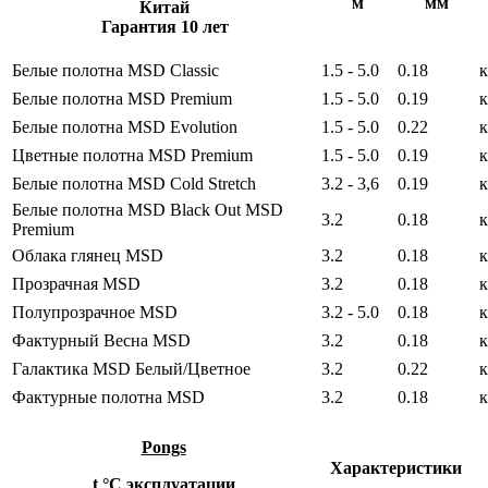
м
мм
Китай
Гарантия 10 лет
Белые полотна MSD Сlassic
1.5 - 5.0
0.18
к
Белые полотна MSD Premium
1.5 - 5.0
0.19
к
Белые полотна MSD Evolution
1.5 - 5.0
0.22
к
Цветные полотна MSD Premium
1.5 - 5.0
0.19
к
Белые полотна MSD Cold Stretch
3.2 - 3,6
0.19
к
Белые полотна MSD Black Out MSD
3.2
0.18
к
Premium
Облака глянец MSD
3.2
0.18
к
Прозрачная MSD
3.2
0.18
к
Полупрозрачное MSD
3.2 - 5.0
0.18
к
Фактурный Весна MSD
3.2
0.18
к
Галактика MSD Белый/Цветное
3.2
0.22
к
Фактурные полотна MSD
3.2
0.18
к
Pongs
Характеристики
t °С эксплуатации