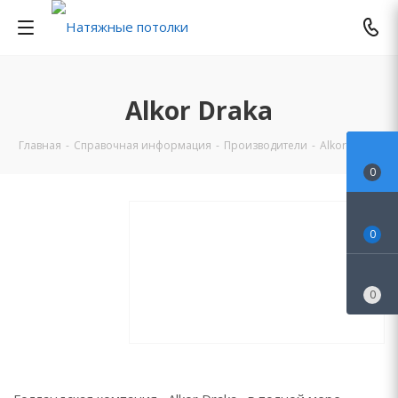
Alkor Draka
Главная
-
Справочная информация
-
Производители
-
Alkor Draka
0
0
0